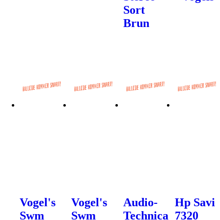
Sort
Brun
Vogel's
Vogel's
Audio-
Hp Savi
Swm
Swm
Technica
7320