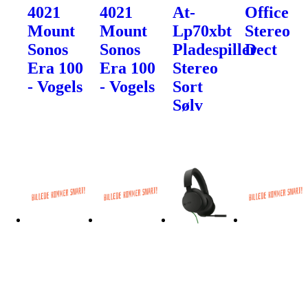
4021
4021
At-
Office
Mount
Mount
Lp70xbt
Stereo
Sonos
Sonos
Pladespiller
Dect
Era 100
Era 100
Stereo
- Vogels
- Vogels
Sort
Sølv