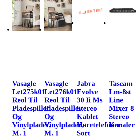
Vasagle
Vasagle
Jabra
Tascam
Let275k01
Let276k01
Evolve
Lm-8st
Reol Til
Reol Til
30 Ii Ms
Line
Pladespiller
Pladespiller
Stereo
Mixer 8
Og
Og
Kablet
Stereo
Vinylplader,
Vinylplader,
Høretelefoner
Kanaler
M. 1
M. 1
Sort