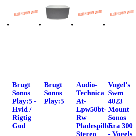
Brugt
Brugt
Audio-
Vogel's
Sonos
Sonos
Technica
Swm
Play:5 -
Play:5
At-
4023
Hvid /
Lpw50bt-
Mount
Rigtig
Rw
Sonos
God
Pladespiller
Era 300
Stereo
- Vogels