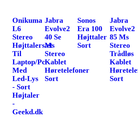
Onikuma
Jabra
Sonos
Jabra
L6
Evolve2
Era 100
Evolve2
Stereo
40 Se
Højttaler
85 Ms
Højttalersæt
Ms
Sort
Stereo
Til
Stereo
Trådløs
Laptop/Pc
Kablet
Kablet
Med
Høretelefoner
Høretele
Led-Lys
Sort
Sort
- Sort
Højtaler
-
Geekd.dk