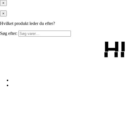
×
×
Hvilket produkt leder du efter?
Søg efter:
H
H