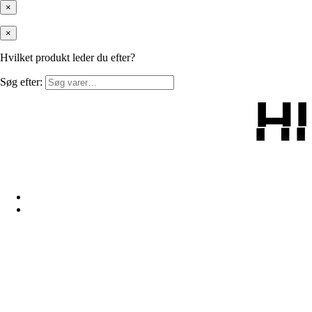
×
×
Hvilket produkt leder du efter?
Søg efter:
H
H