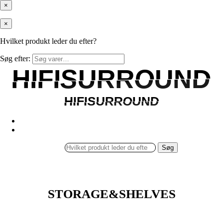
×
×
Hvilket produkt leder du efter?
Søg efter:
HIFISURROUND
HIFISURROUND
HIFISURROUND
HIFISURROUND
Søg
STORAGE&SHELVES