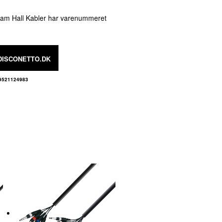
Adam Hall Kabler har varenummeret
DISCONETTO.DK
9521124983