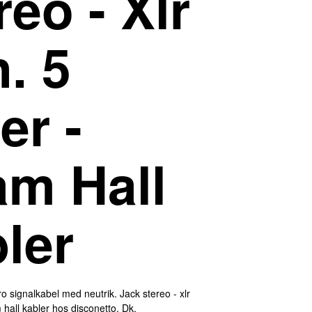
reo - Xlr
. 5
er -
m Hall
ler
ro signalkabel med neutrik. Jack stereo - xlr
hall kabler hos disconetto. Dk.