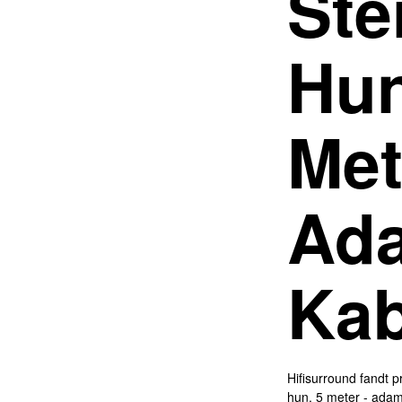
Ste
Hun
Met
Ada
Kab
Hifisurround fandt p
hun. 5 meter - adam 