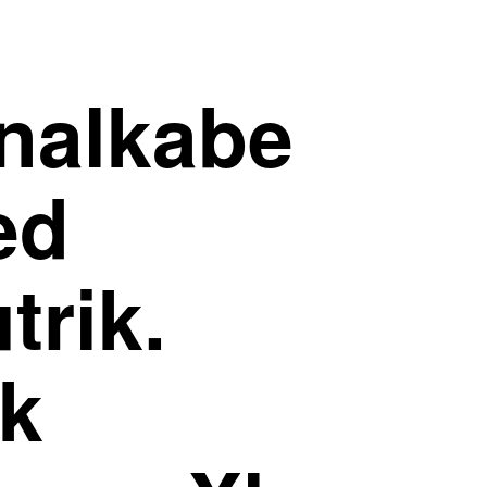
nalkabe
ed
trik.
k