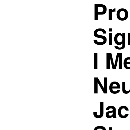
Pro
Sig
l M
Neu
Jac