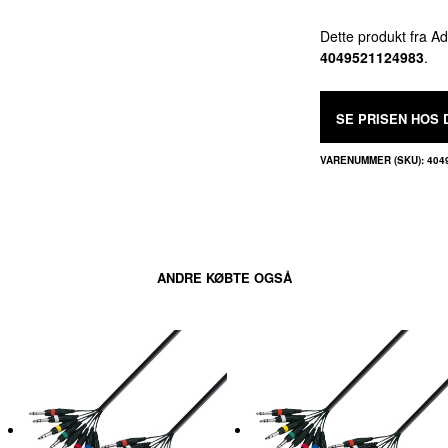
Dette produkt fra 
4049521124983
.
SE PRISEN HOS 
VARENUMMER (SKU):
404
ANDRE KØBTE OGSÅ