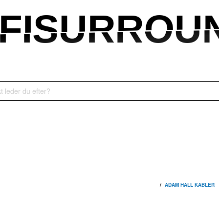
IFISURROU
IFISURROU
/
ADAM HALL KABLER