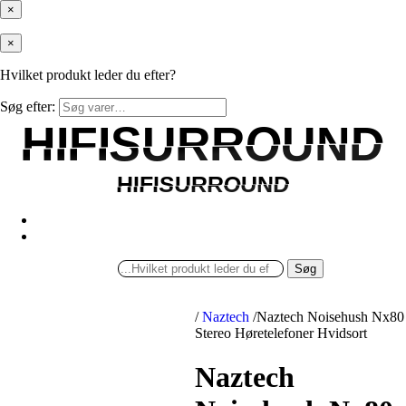
×
×
Hvilket produkt leder du efter?
Søg efter:
HIFISURROUND
HIFISURROUND
HIFISURROUND
HIFISURROUND
Søg
/
Naztech
/
Naztech Noisehush Nx80
Stereo Høretelefoner Hvidsort
Naztech