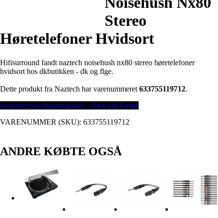
Noisehush Nx80
Stereo
Høretelefoner Hvidsort
Hifisurround fandt naztech noisehush nx80 stereo høretelefoner
hvidsort hos dkbutikken - dk og flge.
Dette produkt fra Naztech har varenummeret
633755119712
.
Se prisen hos Dækbutikken - Dæk Og Fælge
VARENUMMER (SKU):
633755119712
ANDRE KØBTE OGSÅ