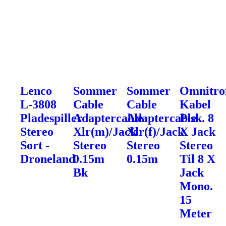
Lenco
Sommer
Sommer
Omnitro
L-3808
Cable
Cable
Kabel
Pladespiller
Adaptercable
Adaptercable
Pisk. 8
Stereo
Xlr(m)/Jack
Xlr(f)/Jack
X Jack
Sort -
Stereo
Stereo
Stereo
Droneland
0.15m
0.15m
Til 8 X
Bk
Jack
Mono.
15
Meter