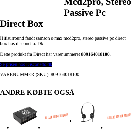
Mcd2pro, Stereo
Passive Pc
Direct Box
Hifisurround fandt samson s-max mcd2pro, stereo passive pc direct
box hos disconetto. Dk.
Dette produkt fra Direct har varenummeret
809164018100
.
Se prisen hos Disconetto.dk
VARENUMMER (SKU):
809164018100
ANDRE KØBTE OGSÅ