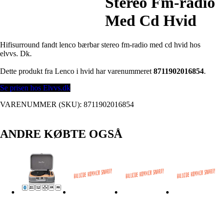
Stereo Fm-radio
Med Cd Hvid
Hifisurround fandt lenco bærbar stereo fm-radio med cd hvid hos
elvvs. Dk.
Dette produkt fra Lenco i hvid har varenummeret
8711902016854
.
Se prisen hos Elvvs.dk
VARENUMMER (SKU):
8711902016854
ANDRE KØBTE OGSÅ