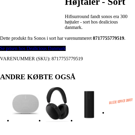
Højtaler - Sort
Hifisurround fandt sonos era 300
højtaler - sort hos dealicious
danmark.
Dette produkt fra Sonos i sort har varenummeret
8717755779519
.
Se prisen hos Dealicious Danmark
VARENUMMER (SKU):
8717755779519
ANDRE KØBTE OGSÅ