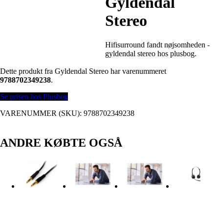
Gyldendal
Stereo
Hifisurround fandt nøjsomheden -
gyldendal stereo hos plusbog.
Dette produkt fra Gyldendal Stereo har varenummeret
9788702349238
.
Se prisen hos Plusbog
VARENUMMER (SKU):
9788702349238
ANDRE KØBTE OGSÅ