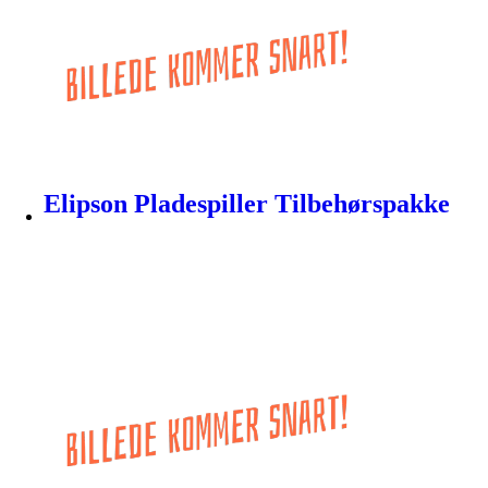
Elipson Pladespiller Tilbehørspakke