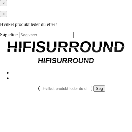
×
×
Hvilket produkt leder du efter?
Søg efter:
HIFISURROUND
HIFISURROUND
HIFISURROUND
HIFISURROUND
Søg