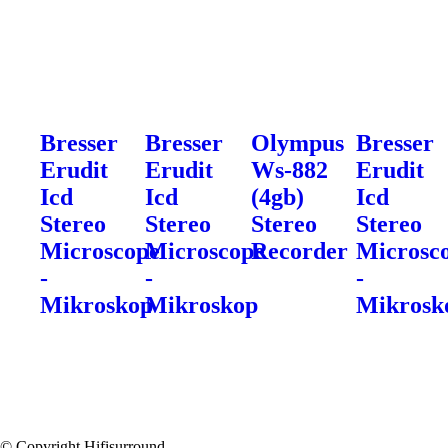
Bresser
Bresser
Olympus
Bresser
Erudit
Erudit
Ws-882
Erudit
Icd
Icd
(4gb)
Icd
Stereo
Stereo
Stereo
Stereo
Microscope
Microscope
Recorder
Microsc
-
-
-
Mikroskop
Mikroskop
Mikrosk
© Copyright Hifisurround