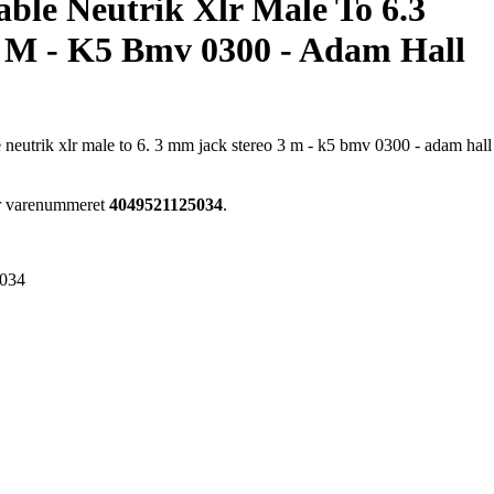
ble Neutrik Xlr Male To 6.3
 M - K5 Bmv 0300 - Adam Hall
 neutrik xlr male to 6. 3 mm jack stereo 3 m - k5 bmv 0300 - adam hall
ar varenummeret
4049521125034
.
034