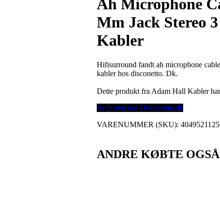
Ah Microphone Ca
Mm Jack Stereo 3
Kabler
Hifisurround fandt ah microphone cable
kabler hos disconetto. Dk.
Dette produkt fra Adam Hall Kabler h
Se prisen hos Disconetto.dk
VARENUMMER (SKU):
4049521125
ANDRE KØBTE OGSÅ