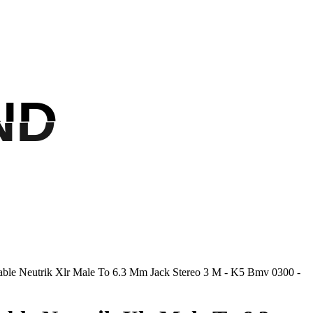
ND
ND
ble Neutrik Xlr Male To 6.3 Mm Jack Stereo 3 M - K5 Bmv 0300 -