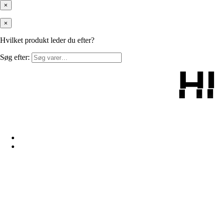
×
×
Hvilket produkt leder du efter?
Søg efter:
H
H